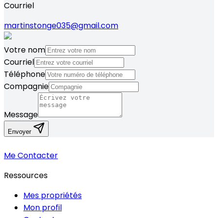
Courriel
martinstonge035@gmail.com
Votre nom
Courriel
Téléphone
Compagnie
Message
Envoyer
Me Contacter
Ressources
Mes propriétés
Mon profil