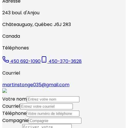
Adresse
243
boul. d'Anjou
Châteauguay
,
Québec
J6J 2R3
Canada
Téléphones
450 692-1090
450-370-3628
Courriel
martinstonge035@gmail.com
Votre nom
Courriel
Téléphone
Compagnie