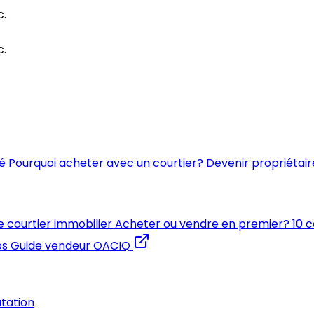
c.
c.
é
Pourquoi acheter avec un courtier?
Devenir propriétair
e courtier immobilier
Acheter ou vendre en premier?
10 
os
Guide vendeur OACIQ
utation